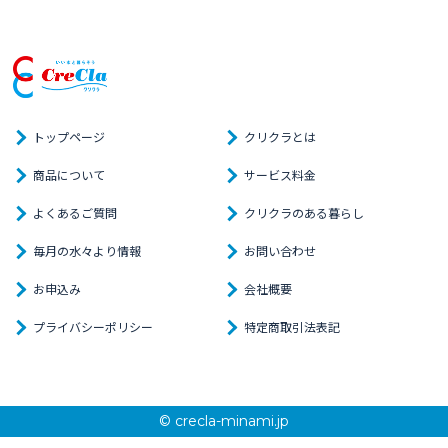
ム）を定め、適切な保護管理を行います。
当社は、個人情報に関する法令及び国が定める指針、その他
の規範を遵守します。
当社は個人情報の漏えい、滅失又はき損などのリスクに対
し、予防措置、及び是正措置を含め合理的な安全対策を
講じます。
トップページ
クリクラとは
当社は、本人からの当該個人情報に関する苦情、相談、及び
商品について
サービス料金
問い合わせに、誠実かつ速やかに対応します。
よくあるご質問
クリクラのある暮らし
当社は、個人情報保護に関する管理規定（個人情報保護マネ
ジメントシステム）に従って、適切な運用を行うと共に、
毎月の水々より情報
お問い合わせ
個人情報保護マネジメントシステムの仕組みを継続的に
改善いたします。
お申込み
会社概要
プライバシーポリシー
特定商取引法表記
以上
平成28年 8月 22日 制定
株式会社クリクラ南九州
代表取締役社長 大久保 英二
© crecla-minami.jp